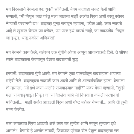
मग बिरबलाने बेगमला एक युक्ती सांगितली. बेगम बादशहा जवळ गेली आणि
म्हणाली, “मी निघून जाते परंतु मला जाताना माझी अत्यंत प्रिय अशी वस्तू बरोबर
नेण्याची परवानगी द्या!” बादशहा पुन्हा रागावून म्हणाला, “ठीक आहे. काय न्यायचे
आहे ते खुशाल घेऊन जा बरोबर, पण परत इथे यायचं नाही, जा ताबडतोब. निघून
जा इथून. थांबू नकोस अजिबात!”
मग बेगमने काय केले, बाहेरून एक गुंगीचे औषध आणून आचाऱ्याकडे दिले. ते औषध
त्याने बादशहाला जेवणातून देताच बादशहाची शुद्ध
हरपली. बादशहाला गुंगी आली. मग बेगमने एका पालखीतून बादशहाला आपल्या
माहेरी नेले. बादशहाला सकाळी जाग आली आणि तो आश्चर्यचकित झाला. बेगमला
तो म्हणाला, “मी इथे कसा आलो? राजवाड्यात नाही?” यावर बेगम म्हणाली, “तुम्ही
मला राजवाड्यातून निघून जा सांगितलंत आणि मी निघताना कसली परवानगी
मागितली…. माझी सर्वात आवडती प्रिय अशी गोष्ट बरोबर नेण्याची… आणि ती तुम्ही
मान्य केलीत.
मला सगळ्यात प्रिय आवडते असे काय तर तुम्हीच आणि म्हणून तुम्हाला इथे
आणले!” बेगमचे हे अत्यंत लाघवी, जिवापाड प्रेमळ बोल ऐकून बादशहाचा राग