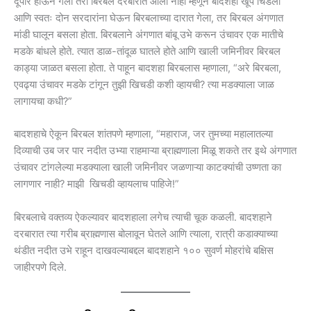
दूपार होऊन गेली तरी बिरबल दरबारात आला नाही म्हणून बादशहा खूप चिडला
आणि स्वतः दोन सरदारांना घेऊन बिरबलाच्या दारात गेला, तर बिरबल अंगणात
मांडी घालून बसला होता. बिरबलाने अंगणात बांबू उभे करून उंचावर एक मातीचे
मडके बांधले होते. त्यात डाळ-तांदूळ घातले होते आणि खाली जमिनीवर बिरबल
काड्या जाळत बसला होता. ते पाहून बादशहा बिरबलास म्हणाला, “अरे बिरबला,
एवढ्या उंचावर मडके टांगून तुझी खिचडी कशी व्हायची? त्या मडक्याला जाळ
लागायचा कधी?”
बादशहाचे ऐकून बिरबल शांतपणे म्हणाला, “महाराज, जर तुमच्या महालातल्या
दिव्याची उब जर पार नदीत उभ्या राहमाऱ्या ब्राह्मणाला मिळू शकते तर इथे अंगणात
उंचावर टांगलेल्या मडक्याला खाली जमिनीवर जळणाऱ्या काटक्यांची उष्णता का
लागणार नाही? माझी खिचडी व्हायलाच पाहिजे!”
बिरबलाचे वक्तव्य ऐकल्यावर बादशहाला लगेच त्याची चूक कळली. बादशहाने
दरबारात त्या गरीब ब्राह्मणास बोलावून घेतले आणि त्याला, रात्री कडाक्याच्या
थंडीत नदीत उभे राहून दाखवल्याबद्दल बादशहाने १०० सुवर्ण मोहरांचे बक्षिस
जाहीरपणे दिले.