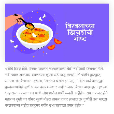
थंडीचे दिवस होते. बिरबल बादशहा संध्याकाळच्या वेळी नदीकाठी फिरायला गेले.
नदी जवळ आल्यावर बादशहाला खूपच थंडी वाजू लागली. तो थंडीने कुडकुडू
लागला. तो बिरबलास म्हणाला, “असल्या थंडीत ह्या यमुना नदीत साधे बोटसुद्धा
बुचकळण्याचेही कुणी धाडस करू शकणार नाही!” यावर बिरबल बादशहास म्हणाला,
“महाराज, ज्याला गरज आणि लोभ असेल अशी व्यक्ती काहीही करायला तयार होते.
महाराज तुम्ही जर शंभर सुवर्ण मोहरा द्यायला तयार झालात तर कुणीही तसा माणूस
कडाक्याच्या थंडीत रात्रभर नदीत उभा राहायला तयार होईल!”