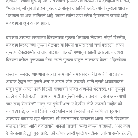
दाखवले. त्याची गुरू व्हायची सर्व तयारी झाल्यावरच बिरबलाने बादशहाला सांगितले,
“महाराज, मी तुमची इच्छा गुरूंजवळ बोलून दाखविली आहे. त्यांनी तुम्हाला आजच
भेटायला या असे सांगितले आहे. कारण त्यांना उद्या लगेच हिमालयात जायचे आहे”
बादशहाला खूप आनंद झाला.
बादशहा आपल्या ताफ्यासह बिरबलाच्या गुरूला भेटायला निघाला. संपूर्ण दिल्लीत,
बादशहा बिरबलाच्या गुरूंना भेटणार या विषयी वाऱ्यासारखी चर्चा पसरली. ताफा
गुरूंच्या देवळासमोर जाताच बादशहा पालखी मेण्यातून खाली उतरला. बादशहा
बिरबला बरोबर गुरूजवळ गेला. त्याने गुरूला वाकून नमस्कार केला, “दिल्लीच्या
तख्ताचा सम्राट आपणास अत्यंत सन्मानाने नमस्कार करीत आहे!” बादशहाचा
आवाज ऐकून त्या गुरूने क्षणभर आपले डोळे उघडले आणि नुसते आकाशाकडे
पाहून पुन्हा आपले डोळे मिटले! बादशहाने सोबत आणलेले भेटवस्तू, धन गुरूंपुढे
ठेवले व विनंती केली, “आमच्या भेटीचा गुरूंनी स्वीकार करावा. तसेच आमच्याशी
चार शब्द बोलावेत!” मात्र त्या गुरूंनी क्षणभर देखील डोळे उघडले नाहीत की
बादशहाकडे, त्याच्या दिशेने जरादेखील मान फिरवली नाही आणि हा प्रत्यय
आल्यावर बादशहा खूप संतापला. तो रागारागानेच दरबारात आला. त्याने बिरबलास
बोलावून घेतले आणि तावातावाने आपली नाराजी व्यक्त करून दाखवली, “अरे काय
रे बिरबला! हे तुझे गुरू आहेत की कोण? आम्ही एवढी धनदौलत त्यांच्या समोर ठेवली,