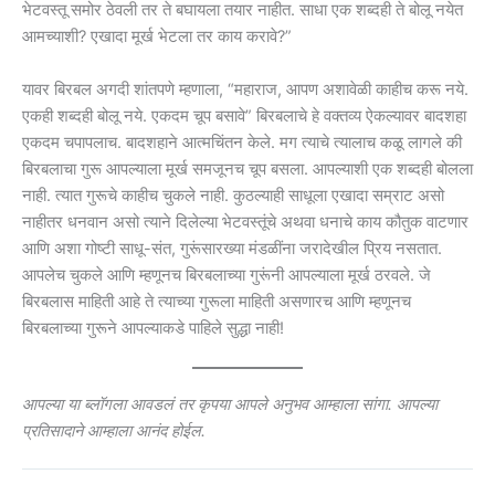
भेटवस्तू समोर ठेवली तर ते बघायला तयार नाहीत. साधा एक शब्दही ते बोलू नयेत
आमच्याशी? एखादा मूर्ख भेटला तर काय करावे?”
यावर बिरबल अगदी शांतपणे म्हणाला, “महाराज, आपण अशावेळी काहीच करू नये.
एकही शब्दही बोलू नये. एकदम चूप बसावे” बिरबलाचे हे वक्तव्य ऐकल्यावर बादशहा
एकदम चपापलाच. बादशहाने आत्मचिंतन केले. मग त्याचे त्यालाच कळू लागले की
बिरबलाचा गुरू आपल्याला मूर्ख समजूनच चूप बसला. आपल्याशी एक शब्दही बोलला
नाही. त्यात गुरूचे काहीच चुकले नाही. कुठल्याही साधूला एखादा सम्राट असो
नाहीतर धनवान असो त्याने दिलेल्या भेटवस्तूंचे अथवा धनाचे काय कौतुक वाटणार
आणि अशा गोष्टी साधू-संत, गुरूंसारख्या मंडळींना जरादेखील प्रिय नसतात.
आपलेच चुकले आणि म्हणूनच बिरबलाच्या गुरूंनी आपल्याला मूर्ख ठरवले. जे
बिरबलास माहिती आहे ते त्याच्या गुरूला माहिती असणारच आणि म्हणूनच
बिरबलाच्या गुरूने आपल्याकडे पाहिले सुद्धा नाही!
आपल्या या ब्लॉगला आवडलं तर कृपया आपले अनुभव आम्हाला सांगा. आपल्या
प्रतिसादाने आम्हाला आनंद होईल.