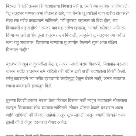
बिरबलाने सांगितल्यावरही बादशहाचा विश्वास बसेना. त्याने त्या ब्राह्मणास विचारले,
“तू रात्रभर पाण्यात उभा होतास हे खरे, पण नेमके तू त्यावेळी काय करीत होतास?”
तेव्हा त्या गरीब ब्राह्मणाने सांगितले, “मी तुमच्या महालात जो दिवा होता, त्या
दिव्याकडे पाहात होतो!” त्यावर बादशहा लगेच म्हणाला, “अगदी बरोबर ! आणि त्या
दिव्याच्या उजेडाचीच तुला रात्रभर उब मिळाली. त्यामुळेच तू रात्रभर त्या नदीत
उभा राहू शकलास. दिव्याच्या उष्णतेचा तू उपयोग केल्याने तुला आता बक्षिस
मिळणार नाही!”
ब्राह्मणाने खूप काकुळतीला येऊन, आपण अगदी प्रामाणिकपणे, जिवापाड प्रयत्न
करून नदीत रात्रभर उभे राहिलो तरी बक्षिस द्यावे अशी बादशहाला विनंती केली.
परंतु बादशहाने त्या गरीब ब्राह्मणाचे काहीसुद्धा ऐकून घेतले नाही, उलट तात्काळ
त्याला बादशहाने हाकलून दिले.
दुसऱ्या दिवशी दरबार भरला तेव्हा बिरबल दिसला नाही म्हणून बादशहाने नोकराला
पाठवून बिरबलाचा शोध घ्यायला सांगितले. नोकर थोड्या वेळाने दरबारात आला
आणि सांगितले की बिरबल साहेबांना खूप भूक लागली असून त्यांची खिचडी तयार
झाली की ते जेवून दरबारात येणार आहेत.