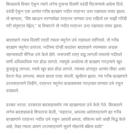
बिरबलाचे विचार ऐकून त्याने लगेच दुसऱ्या दिवशी दवंडी पिटवण्याचे आदेश दिले.
दवंडी ऐकून एक अत्यंत गरीब ब्राह्मण नदीत रात्रभर उभा राहायला तयार झाला.
तो म्हणाला, “विष खाऊन मरण्यापेक्षा रात्रभर पाण्यात उभा राहिलो तर माझी गरिबी
तरी संपुष्टात येईल,” या विचाराने तो नदीत रात्रभर उभा राहायला तयार झाला.
बादशहाने त्याच दिवशी रात्री त्याला यमुनेत उभे राहायला सांगितले. तो गरीब
ब्राह्मण यमुनेत उतरला. नदीच्या दोन्ही काठांवर बादशहाने त्याच्यावर कडक
पहाऱ्यासाठी सैनिक उभे केले होते. जसजशी रात्र वाढू लागली तसतसे नदीतले
पाणी अधिकाधिक गार होऊ लागले. त्यामुळे अर्थातच तो ब्राह्मण गारठ्याने खूप
कुडकुडू लागला. त्याचे खूप हाल होऊ लागले. त्याच्या अंगातून अत्यंत तीव्र अशा
वेदना येऊ लागल्या. बघता बघता रात्र संपली. सूयोंदय झाला. त्या गरीब ब्राह्मणाने
ठरल्याप्रमाणे जिद्दीने, रात्रभर यमुनेत कडाक्याच्या गारठ्यात पाण्यात उभे राहून
दाखवले.
दरबार भरला. दरबारात बादशहासमोर त्या ब्राह्मणाला उभे केले गेले. बिरबलाने
लगेच बादशहाकडे शिफारस केली, “महाराज, आपल्या आदेशाप्रमाणे ह्या गरीब
ब्राह्मणाने रात्रभर नदीत उभे राहून आपली क्षमता, कौशल्य सारे काही सिद्ध केले
आहे. तेव्हा त्याला आपण ठरल्याप्रमाणे सुवर्ण मोहरांचे बक्षिस द्यावे!”