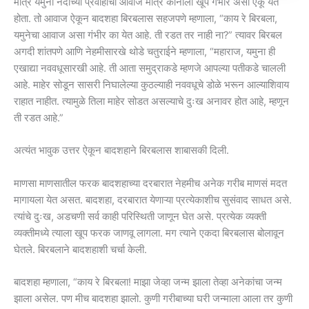
मात्र यमुना नदीच्या प्रवाहाचा आवाज मात्र कानाला खूप गंभीर असा ऐकू येत
होता. तो आवाज ऐकून बादशहा बिरबलास सहजपणे म्हणाला, “काय रे बिरबला,
यमुनेचा आवाज असा गंभीर का येत आहे. ती रडत तर नाही ना?” त्यावर बिरबल
अगदी शांतपणे आणि नेहमीसारखे थोडे चतुराईने म्हणाला, “महाराज, यमुना ही
एखाद्या नववधूसारखी आहे. ती आता समुद्राकडे म्हणजे आपल्या पतीकडे चालली
आहे. माहेर सोडून सासरी निघालेल्या कुठल्याही नववधूचे डोळे भरून आल्याशिवाय
राहात नाहीत. त्यामुळे तिला माहेर सोडत असल्याचे दुःख अनावर होत आहे, म्हणून
ती रडत आहे.”
अत्यंत भावुक उत्तर ऐकून बादशहाने बिरबलास शाबासकी दिली.
माणसा माणसातील फरक बादशहाच्या दरबारात नेहमीच अनेक गरीब माणसं मदत
मागायला येत असत. बादशहा, दरबारात येणाऱ्या प्रत्येकाशीच सुसंवाद साधत असे.
त्यांचे दुःख, अडचणी सर्व काही परिस्थिती जाणून घेत असे. प्रत्येक व्यक्ती
व्यक्तीमध्ये त्याला खूप फरक जाणवू लागला. मग त्याने एकदा बिरबलास बोलावून
घेतले. बिरबलाने बादशहाशी चर्चा केली.
बादशहा म्हणाला, “काय रे बिरबला! माझा जेव्हा जन्म झाला तेव्हा अनेकांचा जन्म
झाला असेल. पण मीच बादशहा झालो. कुणी गरीबाच्या घरी जन्माला आला तर कुणी