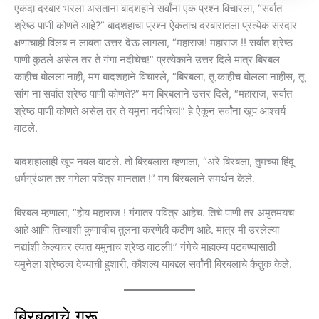
एकदा दरबार भरला असताना बादशहाने सर्वांना एक प्रश्न विचारला, “सर्वात
श्रेष्ठ पाणी कोणते आहे?” बादशहाचा प्रश्न ऐकताच दरबारातला प्रत्येक सरदार
क्षणाचाही विलंब न लावता उत्तर देऊ लागला, “महाराज! महाराज !! सर्वात श्रेष्ठ
पाणी कुठले असेल तर ते गंगा नदीचेच!” प्रत्येकाने उत्तर दिले मात्र बिरबल
काहीच बोलला नाही, मग बादशहाने विचारले, “बिरबला, तू काहीच बोलला नाहीस, तू
सांग ना सर्वात श्रेष्ठ पाणी कोणते?” मग बिरबलाने उत्तर दिले, “महाराज, सर्वात
श्रेष्ठ पाणी कोणते असेल तर ते यमुना नदीचेच!” हे ऐकून सर्वांना खूप आश्चर्य
वाटले.
बादशहालाही खूप नवल वाटले. तो बिरबलास म्हणाला, “अरे बिरबला, तुमच्या हिंदू
धर्मग्रंथात तर गंगेला पवित्र मानतात !” मग बिरबलाने समर्थन केले.
बिरबल म्हणाला, “होय महाराज ! गंगातर पवित्र आहेच. तिचे पाणी तर अमृतमयच
आहे आणि तिच्याशी कुणाचीच तुलना करणेही कठीण आहे. मात्र मी उरलेल्या
नद्यांशी केल्यावर त्यात यमुनाच श्रेष्ठ वाटली!” गंगेचे माहात्म्य पटवण्यासाठी
यमुनेला श्रेष्ठत्व देण्याची हुशारी, कौशल्य याबद्दल सर्वांनी बिरबलाचे कैतुक केले.
बिरबलाचे गुरू