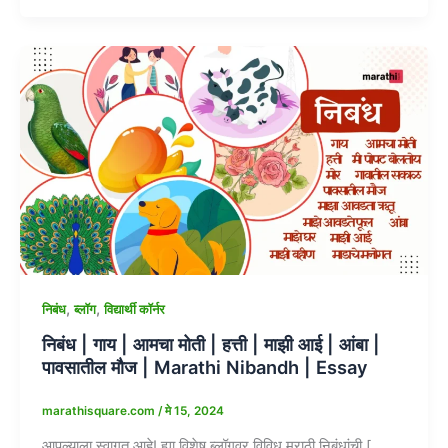
,
,
निबंध
ब्लॉग
विद्यार्थी कॉर्नर
निबंध | गाय | आमचा मोती | हत्ती | माझी आई | आंबा |
पावसातील मौज | Marathi Nibandh | Essay
marathisquare.com
/
मे 15, 2024
आपल्याला स्वागत आहे! ह्या विशेष ब्लॉगवर विविध मराठी निबंधांची [