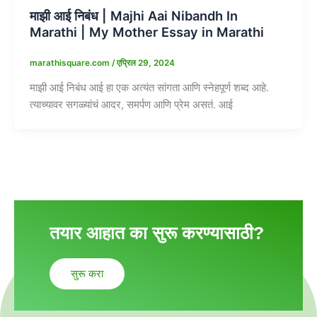
माझी आई निबंध | Majhi Aai Nibandh In
Marathi | My Mother Essay in Marathi
marathisquare.com
/
एप्रिल 29, 2024
माझी आई निबंध आई हा एक अत्यंत सांगता आणि स्नेहपूर्ण शब्द आहे.
त्याच्यावर सगळ्यांचं आदर, समर्पण आणि प्रेम असतं. आई
तयार आहात का सुरू करण्यासाठी?
सुरू करा