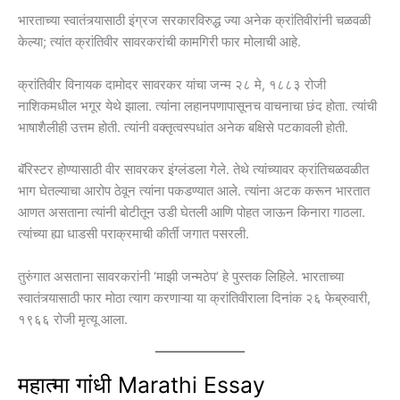
भारताच्या स्वातंत्र्यासाठी इंग्रज सरकारविरुद्ध ज्या अनेक क्रांतिवीरांनी चळवळी
केल्या; त्यांत क्रांतिवीर सावरकरांची कामगिरी फार मोलाची आहे.
क्रांतिवीर विनायक दामोदर सावरकर यांचा जन्म २८ मे, १८८३ रोजी
नाशिकमधील भगूर येथे झाला. त्यांना लहानपणापासूनच वाचनाचा छंद होता. त्यांची
भाषाशैलीही उत्तम होती. त्यांनी वक्तृत्वस्पधांत अनेक बक्षिसे पटकावली होती.
बॅरिस्टर होण्यासाठी वीर सावरकर इंग्लंडला गेले. तेथे त्यांच्यावर क्रांतिचळवळीत
भाग घेतल्याचा आरोप ठेवून त्यांना पकडण्यात आले. त्यांना अटक करून भारतात
आणत असताना त्यांनी बोटीतून उडी घेतली आणि पोहत जाऊन किनारा गाठला.
त्यांच्या ह्या धाडसी पराक्रमाची कीर्ती जगात पसरली.
तुरुंगात असताना सावरकरांनी ‘माझी जन्मठेप’ हे पुस्तक लिहिले. भारताच्या
स्वातंत्र्यासाठी फार मोठा त्याग करणाऱ्या या क्रांतिवीराला दिनांक २६ फेब्रुवारी,
१९६६ रोजी मृत्यू आला.
महात्मा गांधी
Marathi Essay