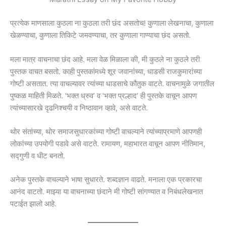
प्रत्येक माणसाला कुठला ना कुठला तरी छंद असतोच! कुणाला लेखनाचा, कुणाला
खेळण्याचा, कुणाला तिकिटे जमवण्याचा, तर कुणाला गाण्याचा छंद असतो.
मला मात्र वाचनाचा छंद आहे. मला वेळ मिळाला की, मी कुठले ना कुठले तरी
पुस्तक वाचत बसतो. काही पुस्तकांमध्ये शूर जवानांच्या, धाडसी राजकुमारांच्या
गोष्टी असतात. त्या वाचल्यावर त्यांच्या धाडसाचे कौतुक वाटते. वाचनामुळे जगातील
पुष्कळ माहिती मिळते. ‘भक्त ध्रुव’ व ‘भक्त प्रल्हाद’ ही पुस्तके वाचून आपण
त्यांच्यासारखे दृढनिश्चयी व निष्ठावान व्हावे, असे वाटते.
थोर संतांच्या, थोर समाजसुधारकांच्या गोष्टी वाचल्याने त्यांच्याप्रमाणे आपणही
लोकांच्या उपयोगी पडावे असे वाटते. रामायण, महाभारत वाचून आपण नीतिमान,
सद्गुणी व धीट बनतो.
अनेक पुस्तके वाचल्याने भाषा सुधारते. शब्दज्ञान वाढते. मनाला एक प्रकारचा
आनंद वाटतो. माझ्या या वाचनाच्या छंदाने मी गोष्टी सांगण्यात व निबंधलेखनात
पटाईत झालो आहे.