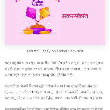
Marathi Essay on Makar Sankrant
मकरसंक्रांत हा सण १४ जानेवारीला येतो. पौष महिन्यात सूर्य मकर राशीत प्रवेश
करतो. त्याला संक्रांत म्हणतात. हा संक्रांतीचा दिवस महत्त्वाचा मानला जातो. या
दिवसापासून दिवसाचे प्रमाण हळूहळू मोठे मोठे होत जाते.
संक्रांतीच्या दिवशी स्त्रिया सूर्यनारायणाची व मातीच्या सुगडांची पूजा करतात.
सुगडात ऊस, बोरे व ओला हरभरा घालून सुवासिनी एकमेकींना वाण व काही वस्तू
भेट म्हणून देतात. संक्रांतीचा हळदीकुंकू समारंभ रथसप्तमीपर्यंत साजरा करतात.
मकरसंक्रांतीच्या दिवशी तीळ व गूळ मिश्रित पोळीचा खास बेत असतो. या दिवशी