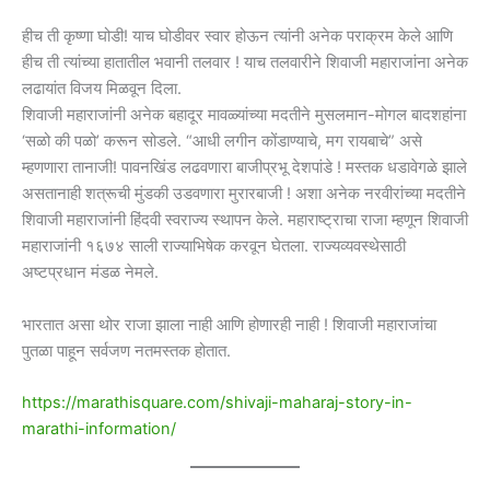
हीच ती कृष्णा घोडी! याच घोडीवर स्वार होऊन त्यांनी अनेक पराक्रम केले आणि
हीच ती त्यांच्या हातातील भवानी तलवार ! याच तलवारीने शिवाजी महाराजांना अनेक
लढायांत विजय मिळवून दिला.
शिवाजी महाराजांनी अनेक बहादूर मावळ्यांच्या मदतीने मुसलमान-मोगल बादशहांना
‘सळो की पळो’ करून सोडले. “आधी लगीन कोंडाण्याचे, मग रायबाचे” असे
म्हणणारा तानाजी! पावनखिंड लढवणारा बाजीप्रभू देशपांडे ! मस्तक धडावेगळे झाले
असतानाही शत्रूची मुंडकी उडवणारा मुरारबाजी ! अशा अनेक नरवीरांच्या मदतीने
शिवाजी महाराजांनी हिंदवी स्वराज्य स्थापन केले. महाराष्ट्राचा राजा म्हणून शिवाजी
महाराजांनी १६७४ साली राज्याभिषेक करवून घेतला. राज्यव्यवस्थेसाठी
अष्टप्रधान मंडळ नेमले.
भारतात असा थोर राजा झाला नाही आणि होणारही नाही ! शिवाजी महाराजांचा
पुतळा पाहून सर्वजण नतमस्तक होतात.
https://marathisquare.com/shivaji-maharaj-story-in-
marathi-information/