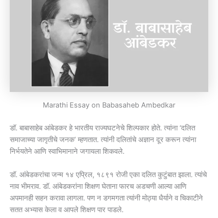
Marathi Essay on Babasaheb Ambedkar
डॉ. बाबासाहेब आंबेडकर हे भारतीय राज्यघटनेचे शिल्पकार होते. त्यांना ‘दलित
समाजाच्या जागृतीचे जनक’ म्हणतात. त्यांनी दलितांचे अज्ञान दूर करून त्यांना
निर्भयतेने आणि स्वाभिमानाने जगायला शिकवले.
डॉ. आंबेडकरांचा जन्म १४ एप्रिल, १८९१ रोजी एका दलित कुटुंबात झाला. त्यांचे
नाव भीमराव. डॉ. आंबेडकरांना शिक्षण घेताना फारच अडचणी आल्या आणि
अपमानही सहन करावा लागला. पण न डगमगता त्यांनी मोठ्या धैर्याने व चिकाटीने
सतत अभ्यास केला व आपले शिक्षण पार पाडले.