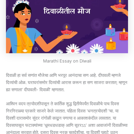
Marathi Essay on Diwali
दिवाळी हा सर्व सणांत मौजेचा आणि भरपूर आनंदाचा सण आहे. दीपावली म्हणजे
दिव्यांची ओळ. घराघरांसमोर दिव्यांची आरास करून हा सण साजरा करतात; म्हणून
ह्या सणाला’ दीपावली- दिवाळी’ म्हणतात.
आश्विन वदय त्रयोदशीपासून ते कार्तिक शुद्ध द्वितीयेपर्यंत दिवाळीचे पाच दिवस
निरनिराळ्या प्रकारे साजरे केले जातात. पहिला दिवस ‘धनत्रयोदशी ‘चा. या
दिवशी दारासमोर सुंदर रांगोळी काढून पणत्या व आकाशकंदील लावतात. या
दिवसापासून फटाक्यांच्या ‘धूमधडधडाक् आणि सूररऽऽ’ अशा आवाजांनी दिवाळीच्या
आनंदाला सुरवात होते. दुसरा दिवस नरक चतुर्दशीचा. या दिवशी पहाटे उठून