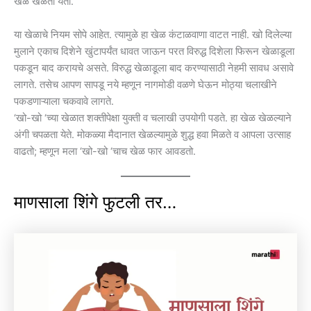
खेळ खेळता येतो.
या खेळाचे नियम सोपे आहेत. त्यामुळे हा खेळ कंटाळवाणा वाटत नाही. खो दिलेल्या
मुलाने एकाच दिशेने खुंटापर्यंत धावत जाऊन परत विरुद्ध दिशेला फिरून खेळाडूला
पकडून बाद करायचे असते. विरुद्ध खेळाडूला बाद करण्यासाठी नेहमी सावध असावे
लागते. तसेच आपण सापडू नये म्हणून नागमोडी वळणे घेऊन मोठ्या चलाखीने
पकडणाऱ्याला चकवावे लागते.
‘खो-खो ‘च्या खेळात शक्तीपेक्षा युक्ती व चलाखी उपयोगी पडते. हा खेळ खेळल्याने
अंगी चपळता येते. मोकळ्या मैदानात खेळल्यामुळे शुद्ध हवा मिळते व आपला उत्साह
वाढतो; म्हणून मला ‘खो-खो ‘चाच खेळ फार आवडतो.
माणसाला शिंगे फुटली तर…