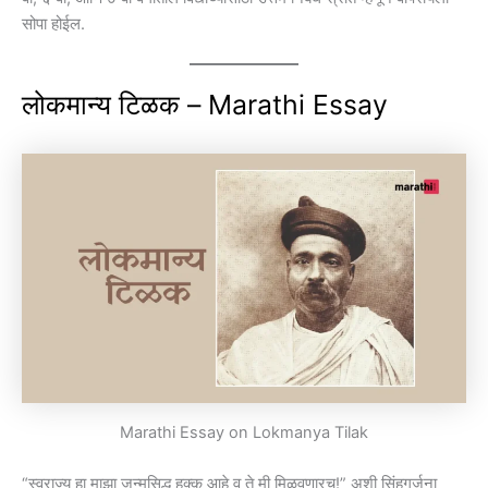
सोपा होईल.
लोकमान्य टिळक – Marathi Essay
Marathi Essay on Lokmanya Tilak
“स्वराज्य हा माझा जन्मसिद्ध हक्क आहे व ते मी मिळवणारच!” अशी सिंहगर्जना