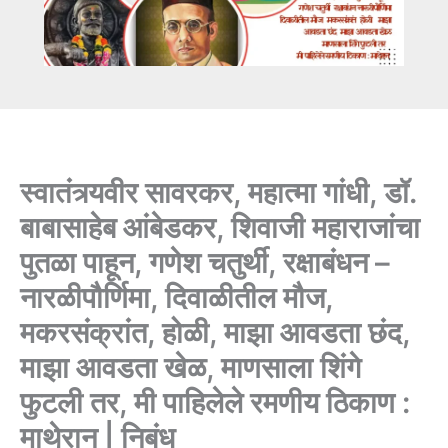
Essay
स्वातंत्र्यवीर सावरकर, महात्मा गांधी, डॉ.
बाबासाहेब आंबेडकर, शिवाजी महाराजांचा
पुतळा पाहून, गणेश चतुर्थी, रक्षाबंधन –
नारळीपौर्णिमा, दिवाळीतील मौज,
मकरसंक्रांत, होळी, माझा आवडता छंद,
माझा आवडता खेळ, माणसाला शिंगे
फुटली तर, मी पाहिलेले रमणीय ठिकाण :
माथेरान | निबंध