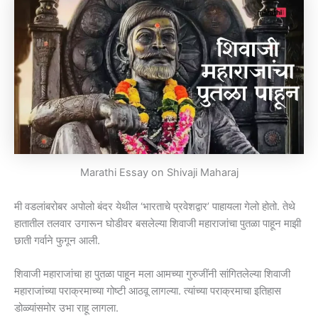
Marathi Essay on Shivaji Maharaj
मी वडलांबरोबर अपोलो बंदर येथील ‘भारताचे प्रवेशद्वार’ पाहायला गेलो होतो. तेथे
हातातील तलवार उगारून घोडीवर बसलेल्या शिवाजी महाराजांचा पुतळा पाहून माझी
छाती गर्वाने फुगून आली.
शिवाजी महाराजांचा हा पुतळा पाहून मला आमच्या गुरुजींनी सांगितलेल्या शिवाजी
महाराजांच्या पराक्रमाच्या गोष्टी आठवू लागल्या. त्यांच्या पराक्रमाचा इतिहास
डोळ्यांसमोर उभा राहू लागला.