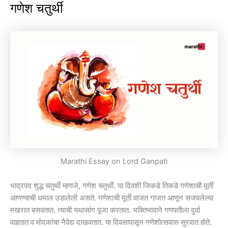
गणेश चतुर्थी
Marathi Essay on Lord Ganpati
भाद्रपद शुद्ध चतुर्थी म्हणजे, गणेश चतुर्थी. या दिवशी जिकडे तिकडे गणेशाची मूर्ती
आणण्याची धमाल उडालेली असते. गणेशाची मूर्ती वाजत गाजत आणून सजवलेल्या
मखरात बसवतात. त्याची यथासांग पूजा करतात. भक्तिभावाने गणपतीला दुर्वा
वाहतात व मोदकांचा नैवेद्य दाखवतात. या दिवसापासून गणेशोत्सवास सुरवात होते.