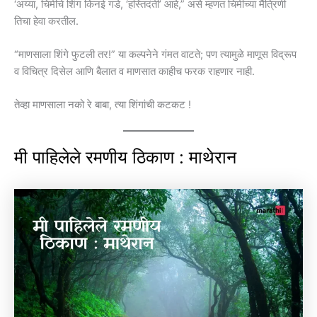
‘अय्या, चिमीचे शिंग किनई गडे, ‘हस्तिदंती’ आहे,” असे म्हणत चिमीच्या मैत्रिणी
तिचा हेवा करतील.
“माणसाला शिंगे फुटली तर!” या कल्पनेने गंमत वाटते; पण त्यामुळे माणूस विद्रूप
व विचित्र दिसेल आणि बैलात व माणसात काहीच फरक राहणार नाही.
तेव्हा माणसाला नको रे बाबा, त्या शिंगांची कटकट !
मी पाहिलेले रमणीय ठिकाण : माथेरान