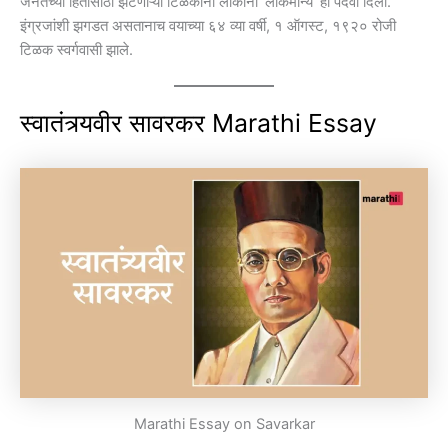
जनतेच्या हितासाठी झटणाऱ्या टिळकांना लोकांनी ‘लोकमान्य’ ही पदवी दिली.
इंग्रजांशी झगडत असतानाच वयाच्या ६४ व्या वर्षी, १ ऑगस्ट, १९२० रोजी
टिळक स्वर्गवासी झाले.
स्वातंत्र्यवीर सावरकर
Marathi Essay
Marathi Essay on Savarkar