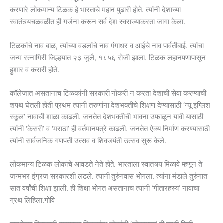
करणारे लोकमान्य टिळक हे भारताचे महान पुढारी होते. त्यांनी देशाच्या
स्वातंत्र्यचळवळीत ही गर्जना करून सर्व देश स्वराज्याकरता जागा केला.
टिळकांचे नाव बाळ, त्यांच्या वडलांचे नाव गंगाधर व आईचे नाव पार्वतीबाई. त्यांचा
जन्म रत्नागिरी जिल्हयात २३ जुलै, १८५६ रोजी झाला. टिळक लहानपणापासून
हुशार व करारी होते.
कॉलेजात असतानाच टिळकांनी सरकारी नोकरी न करता देशाची सेवा करण्याची
शपथ घेतली होती प्रथम त्यांनी तरुणांना देशभक्तीचे शिक्षण देण्यासाठी ‘न्यू इंग्लिश
स्कूल’ नावाची शाळा काढली. जनतेत देशभक्तीची भावना उफाळून यावी यासाठी
त्यांनी ‘केसरी’ व ‘मराठा’ ही वर्तमानपत्रे काढली. जनतेत ऐक्य निर्माण करण्यासाठी
त्यांनी सार्वजनिक गणपती उत्सव व शिवजयंती उत्सव सुरू केले.
लोकमान्य टिळक लोकांचे आवडते नेते होते. भारताला स्वातंत्र्य मिळावे म्हणून ते
जन्मभर इंग्रज सरकारशी लढले. त्यांनी तुरुंगवास भोगला. त्यांना मंडाले तुरुंगात
सात वर्षांची शिक्षा झाली. ही शिक्षा भोगत असतानाच त्यांनी ‘गीतारहस्य’ नावाचा
ग्रंथ लिहिला.गोवि