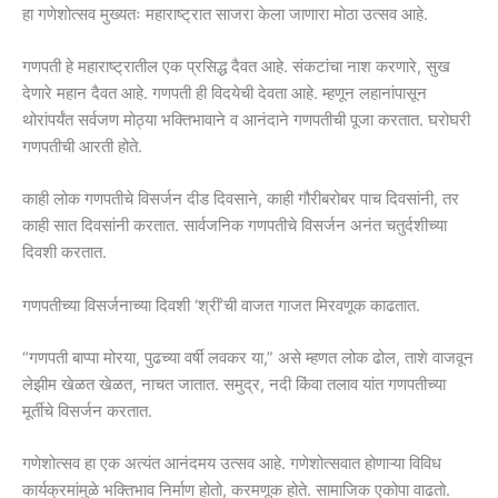
हा गणेशोत्सव मुख्यतः महाराष्ट्रात साजरा केला जाणारा मोठा उत्सव आहे.
गणपती हे महाराष्ट्रातील एक प्रसिद्ध दैवत आहे. संकटांचा नाश करणारे, सुख
देणारे महान दैवत आहे. गणपती ही विदयेची देवता आहे. म्हणून लहानांपासून
थोरांपर्यंत सर्वजण मोठ्या भक्तिभावाने व आनंदाने गणपतीची पूजा करतात. घरोघरी
गणपतीची आरती होते.
काही लोक गणपतीचे विसर्जन दीड दिवसाने, काही गौरीबरोबर पाच दिवसांनी, तर
काही सात दिवसांनी करतात. सार्वजनिक गणपतीचे विसर्जन अनंत चतुर्दशीच्या
दिवशी करतात.
गणपतीच्या विसर्जनाच्या दिवशी ‘श्रीं’ची वाजत गाजत मिरवणूक काढतात.
“गणपती बाप्पा मोरया, पुढच्या वर्षी लवकर या,” असे म्हणत लोक ढोल, ताशे वाजवून
लेझीम खेळत खेळत, नाचत जातात. समुद्र, नदी किंवा तलाव यांत गणपतीच्या
मूर्तीचे विसर्जन करतात.
गणेशोत्सव हा एक अत्यंत आनंदमय उत्सव आहे. गणेशोत्सवात होणाऱ्या विविध
कार्यक्रमांमुळे भक्तिभाव निर्माण होतो, करमणूक होते. सामाजिक एकोपा वाढतो.