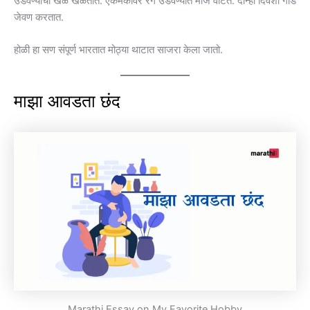
उडवण्याचा खेळ खेळतात. एकमेकांवर रंग उडवण्यात मौज वाटते. दोन्ही दिवशी गोड
जेवण करतात.
होळी हा सण संपूर्ण भारतात मोठ्या थाटात साजरा केला जातो.
माझा आवडता छंद
Marathi Essay on My Favorite Hobby