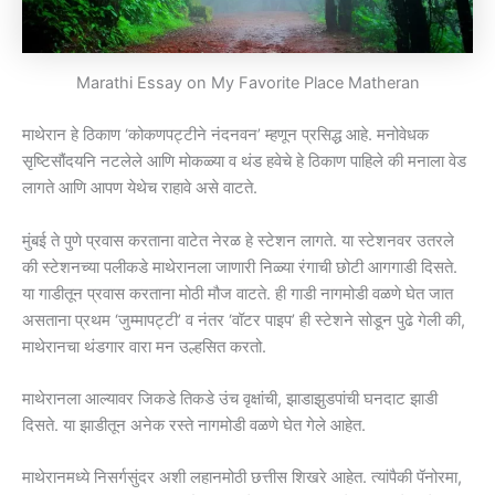
Marathi Essay on My Favorite Place Matheran
माथेरान हे ठिकाण ‘कोकणपट्टीने नंदनवन’ म्हणून प्रसिद्ध आहे. मनोवेधक
सृष्टिसौंदयनि नटलेले आणि मोकळ्या व थंड हवेचे हे ठिकाण पाहिले की मनाला वेड
लागते आणि आपण येथेच राहावे असे वाटते.
मुंबई ते पुणे प्रवास करताना वाटेत नेरळ हे स्टेशन लागते. या स्टेशनवर उतरले
की स्टेशनच्या पलीकडे माथेरानला जाणारी निळ्या रंगाची छोटी आगगाडी दिसते.
या गाडीतून प्रवास करताना मोठी मौज वाटते. ही गाडी नागमोडी वळणे घेत जात
असताना प्रथम ‘जुम्मापट्टी’ व नंतर ‘वॉटर पाइप’ ही स्टेशने सोडून पुढे गेली की,
माथेरानचा थंडगार वारा मन उल्हसित करतो.
माथेरानला आल्यावर जिकडे तिकडे उंच वृक्षांची, झाडाझुडपांची घनदाट झाडी
दिसते. या झाडीतून अनेक रस्ते नागमोडी वळणे घेत गेले आहेत.
माथेरानमध्ये निसर्गसुंदर अशी लहानमोठी छत्तीस शिखरे आहेत. त्यांपैकी पॅनोरमा,