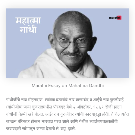
Marathi Essay on Mahatma Gandhi
गांधीजींचे नाव मोहनदास. त्यांच्या वडलांचे नाव करमचंद व आईचे नाव पुतळीबाई.
(गांधीजींचा जन्म गुजरातमधील पोरबंदर येथे २ ऑक्टोबर, १८६९ रोजी झाला.
गांधीजी नेहमी खरे बोलत. आईवर व गुरुजींवर त्यांची फार श्रद्धा होती. ते विलायतेत
जाऊन बॅरिस्टर होऊन भारतात परत आले आणि येथील स्वातंत्र्यचळवळीची
जबाबदारी सांभाळून साऱ्या देशाचे ते ‘बापू’ झाले.