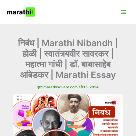
मजकुरावर
:
Main
जा
निबंध
Men
|
Marathi
Nibandh
|
निबंध | Marathi Nibandh |
होळी
होळी | स्वातंत्र्यवीर सावरकर |
|
महात्मा गांधी | डॉ. बाबासाहेब
स्वातंत्र्यवीर
सावरकर
आंबेडकर | Marathi Essay
|
महात्मा
द्वारा
marathisquare.com
/
मे 15, 2024
गांधी
|
डॉ.
बाबासाहेब
आंबेडकर
|
Marathi