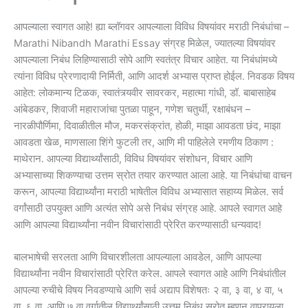
आपल्याला स्वागत आहे! ह्या ब्लॉगवर आपल्याला विविध विषयांवर मराठी निबंधांचा –
Marathi Nibandh Marathi Essay संग्रह मिळेल, ज्यातल्या विषयांवर
आपल्याला निबंध लिहिण्यासाठी सोपे आणि स्वतंत्र विचार आहेत. या निबंधांमध्ये
त्यांना विविध प्रेरणादायी निर्मिती, आणि आदर्श अभ्यास प्राप्त होईल. निवडक विषय
आहेत: लोकमान्य टिळक, स्वातंत्र्यवीर सावरकर, महात्मा गांधी, डॉ. बाबासाहेब
आंबेडकर, शिवाजी महाराजांचा पुतळा पाहून, गणेश चतुर्थी, रक्षाबंधन –
नारळीपौर्णिमा, दिवाळीतील मौज, मकरसंक्रांत, होळी, माझा आवडता छंद, माझा
आवडता खेळ, माणसाला शिंगे फुटली तर, आणि मी पाहिलेले रमणीय ठिकाण :
माथेरान. आपल्या विद्यार्थ्यांसाठी, विविध विषयांवर संशोधन, विचार आणि
अभ्यासाच्या शिकण्याचा उत्तम स्रोत तयार करण्यात आला आहे. या निबंधांचा वाचन
करून, आपल्या विद्यार्थ्यांना मराठी भाषेतील विविध अभ्यासात सहाय्य मिळेल. सर्व
वर्गांसाठी उपयुक्त आणि अत्यंत सोपे असे निबंध संग्रह आहे. आपले स्वागत आहे
आणि आपल्या विद्यार्थ्यांना नवीन विचारांसाठी प्रेरित करण्यासाठी धन्यवाद!
बालभाषेची सरलता आणि विचारशीलता आपल्याला आवडेल, आणि आपल्या
विद्यार्थ्यांना नवीन विचारांसाठी प्रेरित करेल. आपले स्वागत आहे आणि निबंधांतील
आपल्या रुचीचे विषय निवडण्याचे आणि सर्व अद्याप विशेषतः २ वा, ३ वा, ४ वा, ५
वा, ६ वा, आणि ७ वा वर्गातील विद्यार्थ्यांसाठी उत्तम निबंध स्रोत म्हणून वापरायला