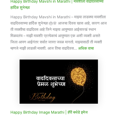
Happy Birthday Mavshi in Marathi​ | मावशीला वाढदिवसाच्या
हार्दिक शुभेच्छा
Happy Birthday Mavshi in Marathi – माझ्या लाडक्या मावशीला
वाढदिवसाच्या हार्दिक शुभेच्छा 🎂🌸 आजचा दिवस खास आहे, कारण आज
ती व्यक्तीचा वाढदिवस आहे जिने माझ्या आयुष्यात आईसारखं स्थान
मिळवलंय – माझी मावशी! प्रत्येकाचं आयुष्यात एक अशी व्यक्ती असते
जिला आपण आईनंतर सर्वात जास्त जवळ मानतो. माझ्यासाठी ती व्यक्ती
म्हणजे माझी लाडकी मावशी. आज तिचा वाढदिवस…
अधिक वाचा
Happy Birthday Image Marathi​ | हॅपी बर्थडे इमेज