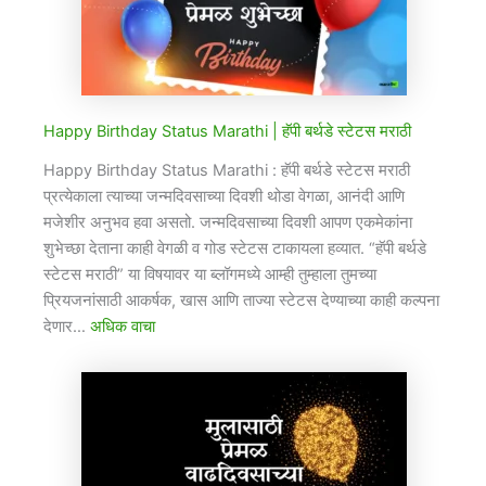
Happy Birthday Status Marathi​ | हॅपी बर्थडे स्टेटस मराठी
Happy Birthday Status Marathi​ : हॅपी बर्थडे स्टेटस मराठी
प्रत्येकाला त्याच्या जन्मदिवसाच्या दिवशी थोडा वेगळा, आनंदी आणि
मजेशीर अनुभव हवा असतो. जन्मदिवसाच्या दिवशी आपण एकमेकांना
शुभेच्छा देताना काही वेगळी व गोड स्टेटस टाकायला हव्यात. “हॅपी बर्थडे
स्टेटस मराठी” या विषयावर या ब्लॉगमध्ये आम्ही तुम्हाला तुमच्या
प्रियजनांसाठी आकर्षक, खास आणि ताज्या स्टेटस देण्याच्या काही कल्पना
देणार…
अधिक वाचा