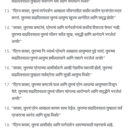
वाढदिवसाला तुम्हाला सर्वांगीण यश आणि समाधान मिळो!”
“प्रिय काका, तुमचं मार्गदर्शन आम्हाला जीवनातील सर्वांत कठीण प्रसंगांत मदत
करतं. तुमच्या वाढदिवसाला तुमचं आयुष्य खूपच आनंदित आणि समृद्ध होवो!”
“काका, तुमच्या कष्टांचं, प्रेमाचं आणि मार्गदर्शनाचं कधीच विसरता येणार नाही.
तुमच्या वाढदिवसाला तुमचं जीवन सदैव सुख, समृद्धी आणि आनंदाने भरलेलं
असो!”
“प्रिय काका, तुमच्या निःस्वार्थ प्रेमाने आम्हाला आयुष्यात पुढे जातं. तुमच्या
वाढदिवसाला तुमचं आयुष्य हर्षोल्लासाने आणि यशाने भरलेलं असो!”
“काका, तुमच्या प्रेमाच्या आशीर्वादाने आम्ही नेहमीच यशस्वी होतो. तुमच्या
वाढदिवसाला तुम्हाला सर्वश्रेष्ठ आणि सुखी आयुष्य मिळो!”
“प्रिय काका, तुमच्या कष्टाचे फळ आणि तुमचं प्रेम आपल्या आयुष्यात दिसून
येते. तुमच्या वाढदिवसाला तुमचं जीवन चांगल्या आरोग्याने आणि समृद्धीने भरलेलं
असो!”
“काका, तुमचं प्रेम आम्हाला कायम साथ देईल. तुमच्या वाढदिवसाला तुम्हाला सर्व
प्रकारचा आनंद आणि सुख मिळो!”
“प्रिय काका, तुमचं आशीर्वाद आणि मार्गदर्शन आमच्यासाठी महत्त्वाचे आहे.