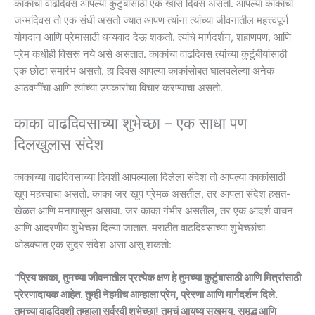
काकांचा वाढदिवस आपल्या कुटुंबासाठी एक खास दिवस असतो. आपल्या काकांचा
जन्मदिवस तो एक संधी असतो ज्यात आपण त्यांना त्यांच्या जीवनातील महत्त्वपूर्ण
योगदान आणि प्रेमासाठी धन्यवाद देऊ शकतो. त्यांचे मार्गदर्शन, शहाणपण, आणि
प्रेम कधीही विसरू नये असे असतात. काकांचा वाढदिवस त्यांच्या कुटुंबीयांसाठी
एक छोटा समारंभ असतो. हा दिवस आपल्या काकांसोबत घालवलेल्या अनेक
आठवणींचा आणि त्यांच्या उपकारांचा विचार करण्याचा असतो.
काका वाढदिवसाच्या शुभेच्छा – एक साधा पण
दिलखुलास संदेश
काकाच्या वाढदिवसाच्या दिवशी आपल्याला दिलेला संदेश तो आपल्या काकांसाठी
खूप महत्त्वाचा असतो. काका जर खूप प्रेमळ असतील, तर आपला संदेश हसत-
खेळत आणि मनापासून असावा. जर काका गंभीर असतील, तर एक आदर्श वाचन
आणि आदरणीय शुभेच्छा दिल्या जातात. मराठीत वाढदिवसाच्या शुभेच्छांचा
थोडक्यात एक सुंदर संदेश असा असू शकतो:
“प्रिय काका, तुमच्या जीवनातील प्रत्येक क्षण हे तुमच्या कुटुंबासाठी आणि मित्रांसाठी
प्रेरणादायक आहेत. तुम्ही नेहमीच आम्हाला प्रेम, प्रेरणा आणि मार्गदर्शन दिले.
तुमच्या वाढदिवशी तुम्हाला सर्वस्वी शुभेच्छा! तुमचं आयुष्य सुखमय, समृद्ध आणि