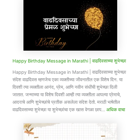
Happy Birthday Message in Marathi​ | वाढदिवसाच्या शुभेच्छा
Happy Birthday Message in Marathi | वाढदिवसाच्या शुभेच्छा
संदेश वाढदिवस म्हणजेच एका व्यक्तीच्या जीवनातील एक विशेष दिन. या
दिवशी त्या व्यक्तीला आनंद, प्रेम, आणि नवीन संधींची शुभेच्छा दिली
जातात. जन्माच्या या विशेष दिवशी आम्ही त्या व्यक्तीला आपल्या प्रेमाचे,
आदराचे आणि शुभेच्छांचे प्रतीक असलेला संदेश देतो. मराठी भाषेतील
वाढदिवसाच्या शुभेच्छा या शुभेच्छांचा एक खास वेगळा छाप…
अधिक वाचा