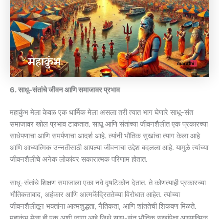
6. साधू-संतांचे जीवन आणि समाजावर प्रभाव
महाकुंभ मेला केवळ एक धार्मिक मेला असला तरी त्यात भाग घेणारे साधू-संत
समाजावर खोल प्रभाव टाकतात. साधू आणि संतांच्या जीवनशैलीत एक प्रकारच्या
साधेपणाचा आणि समर्पणाचा आदर्श आहे. त्यांनी भौतिक सुखांचा त्याग केला आहे
आणि आध्यात्मिक उन्नतीसाठी आपल्या जीवनाचा उद्देश बदलला आहे. यामुळे त्यांच्या
जीवनशैलीचे अनेक लोकांवर सकारात्मक परिणाम होतात.
साधू-संतांचे शिक्षण समाजाला एका नवे दृषटिकोन देतात. ते कोणत्याही प्रकारच्या
भौतिकतावाद, अहंकार आणि आत्मकेंद्रिततेच्या विरोधात आहेत. त्यांच्या
जीवनशैलीतून भक्तांना आत्मशुद्धता, नैतिकता, आणि शांततेची शिकवण मिळते.
महाकुंभ मेला ही एक अशी जागा आहे जिथे साधू-संत भौतिक सुखांपेक्षा आध्यात्मिक