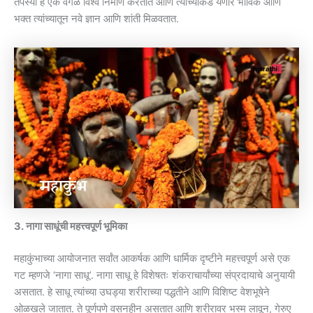
तपस्या हे एक वेगळे विश्व निर्माण करतात आणि त्यांच्याकडे येणारे भाविक आणि
भक्त त्यांच्यातून नवे ज्ञान आणि शांती मिळवतात.
3. नागा साधूंची महत्त्वपूर्ण भूमिका
महाकुंभाच्या आयोजनात सर्वांत आकर्षक आणि धार्मिक दृष्टीने महत्त्वपूर्ण असे एक
गट म्हणजे ‘नागा साधू’. नागा साधू हे विशेषतः शंकराचार्यांच्या संप्रदायाचे अनुयायी
असतात. हे साधू त्यांच्या उघड्या शरीराच्या पद्धतीने आणि विशिष्ट वेशभूषेने
ओळखले जातात. ते पूर्णपणे वसनहीन असतात आणि शरीरावर भस्म लावून, गेरुए