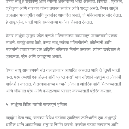
वैष्णव साधू हे श्रीविष्णू आणि त्याच्या अवतारांच्या भक्त असतात. विशेषतः, श्रीराम,
श्रीकृष्ण आणि नारायण यांच्या उपास्य रूपांवर त्यांचे श्रद्धा असते. वैष्णव साधूंचे
तत्त्वज्ञान भगवद्गीता आणि पुराणांवर आधारित असते, जे भक्तिमार्गावर जोर देतात.
हे साधू प्रेम, भक्ती आणि समर्पणाच्या मार्गावर विश्वास ठेवतात.
वैष्णव साधूंचा प्रमुख उद्देश म्हणजे भक्तिरसाच्या माध्यमातून परमात्म्याशी एकत्व
साधणे. महाकुंभाच्या वेळी, वैष्णव साधू त्यांच्या भक्तिगीतांनी, कीर्तनांनी आणि
भजनांनी वातावरणात एक अद्वितीय भक्तिरस निर्माण करतात. त्यांच्या उपदेशामध्ये
एकात्मता, प्रेम आणि दयाळूपणा असतो.
वैष्णव साधू साधारणपणे संत तत्त्वज्ञानावर आधारित असतात आणि ते “तुम्ही भक्ती
करा, परमात्म्याशी एक होऊन शांती प्राप्त करा” याच संदेशाने महाकुंभात लोकांची
मार्गदर्शन करतात. ते तत्त्वज्ञानाच्या माध्याने लोकांना आंतरिक शांती मिळवण्यासाठी
आणि जीवनात प्रेम आणि दयाळूपणाचा प्रसार करण्यासाठी प्रेरित करतात.
५. साधूंच्या विविध गटांची महत्त्वपूर्ण भूमिका
महाकुंभ मेला साधू-संतांच्या विविध गटांच्या एकत्रित उपस्थितीने एक अभूतपूर्व
धार्मिक आणि आध्यात्मिक अनुभव निर्माण करतो. प्रत्येक गटाचा तत्त्वज्ञान आणि