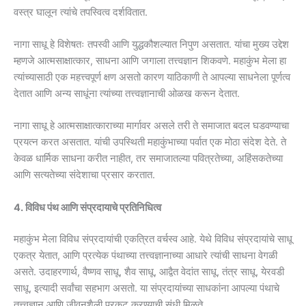
वस्त्र घालून त्यांचे तपस्वित्व दर्शवितात.
नागा साधू हे विशेषतः तपस्वी आणि युद्धकौशल्यात निपुण असतात. यांचा मुख्य उद्देश
म्हणजे आत्मसाक्षात्कार, साधना आणि जगाला तत्त्वज्ञान शिकवणे. महाकुंभ मेला हा
त्यांच्यासाठी एक महत्त्वपूर्ण क्षण असतो कारण याठिकाणी ते आपल्या साधनेला पूर्णत्व
देतात आणि अन्य साधूंना त्यांच्या तत्त्वज्ञानाची ओळख करून देतात.
नागा साधू हे आत्मसाक्षात्काराच्या मार्गावर असले तरी ते समाजात बदल घडवण्याचा
प्रयत्न करत असतात. यांची उपस्थिती महाकुंभाच्या पर्वात एक मोठा संदेश देते. ते
केवळ धार्मिक साधना करीत नाहीत, तर समाजातल्या पवित्रतेच्या, अहिंसकतेच्या
आणि सत्यतेच्या संदेशाचा प्रसार करतात.
4. विविध पंथ आणि संप्रदायाचे प्रतिनिधित्व
महाकुंभ मेला विविध संप्रदायांची एकत्रित वर्चस्व आहे. येथे विविध संप्रदायांचे साधू
एकत्र येतात, आणि प्रत्येक पंथाच्या तत्त्वज्ञानाच्या आधारे त्यांची साधना वेगळी
असते. उदाहरणार्थ, वैष्णव साधू, शैव साधू, आद्वैत वेदांत साधू, तंत्र साधू, येरवडी
साधू, इत्यादी सर्वांचा सहभाग असतो. या संप्रदायांच्या साधकांना आपल्या पंथाचे
तत्त्वज्ञान आणि जीवनशैली प्रकट करण्याची संधी मिळते.