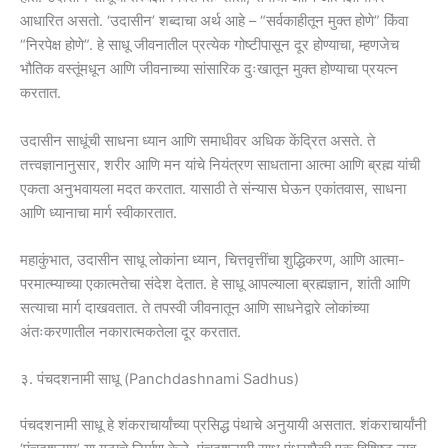
आधारित असतो. ‘उदासीन’ शब्दाचा अर्थ आहे – “सर्वकाहीतून मुक्त होणे” किंवा
“निरपेक्ष होणे”. हे साधू जीवनातील प्रत्येक गोष्टीपासून दूर होण्याचा, म्हणजेच
भौतिक वस्तूंमधून आणि जीवनाच्या सांसारिक दुःखातून मुक्त होण्याचा प्रयत्न
करतात.
उदासीन साधूंची साधना ध्यान आणि समाधीवर अधिक केंद्रित असते. ते
तत्त्वज्ञानानुसार, शरीर आणि मन यांचे नियंत्रण साधताना आत्मा आणि ब्रह्म यांची
एकता अनुभवायला मदत करतात. यासाठी ते संन्यास घेऊन एकांतवास, साधना
आणि ध्यानाचा मार्ग स्वीकारतात.
महाकुंभात, उदासीन साधू लोकांना ध्यान, चित्तवृत्तींचा शुद्धिकरण, आणि आत्मा-
परमात्म्याच्या एकात्मतेचा संदेश देतात. हे साधू आपल्याला ब्रह्मज्ञान, शांती आणि
सत्याचा मार्ग दाखवतात. ते तपस्वी जीवनातून आणि साधनेद्वारे लोकांच्या
अंतःकरणातील नकारात्मकतेला दूर करतात.
३. पंचदशनामी साधू (Panchdashnami Sadhus)
पंचदशनामी साधू हे शंकराचार्यांच्या प्रसिद्ध पंथाचे अनुयायी असतात. शंकराचार्यांनी