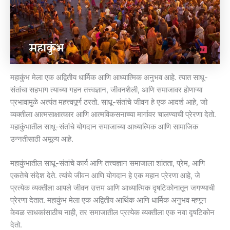
महाकुंभ मेला एक अद्वितीय धार्मिक आणि आध्यात्मिक अनुभव आहे. त्यात साधू-
संतांचा सहभाग त्याच्या गहन तत्त्वज्ञान, जीवनशैली, आणि समाजावर होणाऱ्या
प्रभावामुळे अत्यंत महत्त्वपूर्ण ठरतो. साधू-संतांचे जीवन हे एक आदर्श आहे, जो
व्यक्तीला आत्मसाक्षात्कार आणि आत्मविकसनाच्या मार्गावर चालण्याची प्रेरणा देतो.
महाकुंभातील साधू-संतांचे योगदान समाजाच्या आध्यात्मिक आणि सामाजिक
उन्नतीसाठी अमूल्य आहे.
महाकुंभातील साधू-संतांचे कार्य आणि तत्त्वज्ञान समाजाला शांतता, प्रेम, आणि
एकतेचे संदेश देते. त्यांचे जीवन आणि योगदान हे एक महान प्रेरणा आहे, जे
प्रत्येक व्यक्तीला आपले जीवन उत्तम आणि आध्यात्मिक दृषटिकोनातून जगण्याची
प्रेरणा देतात. महाकुंभ मेला एक अद्वितीय आर्थिक आणि धार्मिक अनुभव म्हणून
केवळ साधकांसाठीच नाही, तर समाजातील प्रत्येक व्यक्तीला एक नवा दृषटिकोन
देतो.