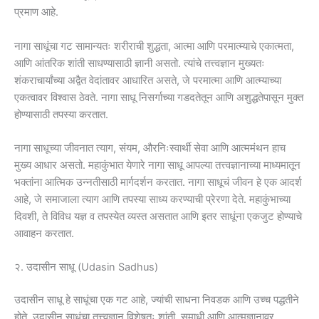
प्रमाण आहे.
नागा साधूंचा गट सामान्यतः शरीराची शुद्धता, आत्मा आणि परमात्म्याचे एकात्मता,
आणि आंतरिक शांती साधण्यासाठी ज्ञानी असतो. त्यांचे तत्त्वज्ञान मुख्यतः
शंकराचार्यांच्या अद्वैत वेदांतावर आधारित असते, जे परमात्मा आणि आत्म्याच्या
एकत्वावर विश्वास ठेवते. नागा साधू निसर्गाच्या गडदतेतून आणि अशुद्धतेपासून मुक्त
होण्यासाठी तपस्या करतात.
नागा साधूच्या जीवनात त्याग, संयम, औरनिःस्वार्थी सेवा आणि आत्ममंथन हाच
मुख्य आधार असतो. महाकुंभात येणारे नागा साधू आपल्या तत्त्वज्ञानाच्या माध्यमातून
भक्तांना आत्मिक उन्नतीसाठी मार्गदर्शन करतात. नागा साधूचं जीवन हे एक आदर्श
आहे, जे समाजाला त्याग आणि तपस्या साध्य करण्याची प्रेरणा देते. महाकुंभाच्या
दिवशी, ते विविध यज्ञ व तपस्येत व्यस्त असतात आणि इतर साधूंना एकजुट होण्याचे
आवाहन करतात.
२. उदासीन साधू (Udasin Sadhus)
उदासीन साधू हे साधूंचा एक गट आहे, ज्यांची साधना निवडक आणि उच्च पद्धतीने
होते. उदासीन साधूंचा तत्त्वज्ञान विशेषतः शांती, समाधी आणि आत्मज्ञानावर