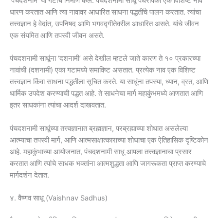
‘पंचदशनाम’ या गटाचे निर्माण केले. पंचदशनामी साधू पंधरापैकी एक विशिष्ट नाव
धारण करतात आणि त्या नावावर आधारित साधना पद्धतींचे पालन करतात. त्यांचा
तत्त्वज्ञान हे वेदांत, उपनिषद आणि भगवद्गीतेवरील आधारित असते. यांचे जीवन
एक संयमित आणि तपस्वी जीवन असते.
पंचदशनामी साधूंना ‘दशनामी’ असे देखील म्हटले जाते कारण ते १० प्रकारच्या
नावांची (दशनामी) एका गटामध्ये समाविष्ट असतात. प्रत्येक नाव एक विशिष्ट
तत्त्वज्ञान किंवा साधना पद्धतीला सूचित करते. या साधूंना तपस्या, ध्यान, व्रत, आणि
धार्मिक उपदेश करण्याची पद्धत आहे. ते साधनेचा मार्ग महाकुंभमध्ये आणतात आणि
इतर साधकांना त्यांचा आदर्श दाखवतात.
पंचदशनामी साधूंच्या तत्त्वज्ञानात ब्रह्मज्ञान, परब्रह्माच्या शोधात असलेल्या
आत्म्याचा तपस्वी मार्ग, आणि आत्मसाक्षात्काराच्या शोधाचा एक ऐतिहासिक दृष्टिकोन
आहे. महाकुंभाच्या आयोजनात, पंचदशनामी साधू आपला तत्त्वज्ञानाचा प्रसार
करतात आणि त्यांचे साधक भक्तांना आत्मशुद्धता आणि जागरूकता प्राप्त करण्याचे
मार्गदर्शन देतात.
४. वैष्णव साधू (Vaishnav Sadhus)