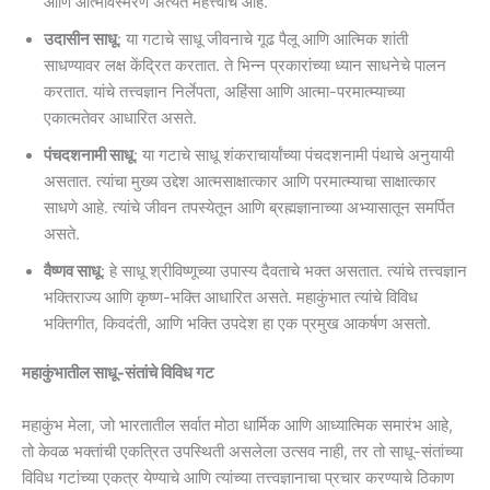
आणि आत्मविस्मरण अत्यंत महत्त्वाचे आहे.
उदासीन साधू
: या गटाचे साधू जीवनाचे गूढ पैलू आणि आत्मिक शांती
साधण्यावर लक्ष केंद्रित करतात. ते भिन्न प्रकारांच्या ध्यान साधनेचे पालन
करतात. यांचे तत्त्वज्ञान निर्लेपता, अहिंसा आणि आत्मा-परमात्म्याच्या
एकात्मतेवर आधारित असते.
पंचदशनामी साधू
: या गटाचे साधू शंकराचार्यांच्या पंचदशनामी पंथाचे अनुयायी
असतात. त्यांचा मुख्य उद्देश आत्मसाक्षात्कार आणि परमात्म्याचा साक्षात्कार
साधणे आहे. त्यांचे जीवन तपस्येतून आणि ब्रह्मज्ञानाच्या अभ्यासातून समर्पित
असते.
वैष्णव साधू
: हे साधू श्रीविष्णूच्या उपास्य दैवताचे भक्त असतात. त्यांचे तत्त्वज्ञान
भक्तिराज्य आणि कृष्ण-भक्ति आधारित असते. महाकुंभात त्यांचे विविध
भक्तिगीत, किवदंती, आणि भक्ति उपदेश हा एक प्रमुख आकर्षण असतो.
महाकुंभातील साधू-संतांचे विविध गट
महाकुंभ मेला, जो भारतातील सर्वात मोठा धार्मिक आणि आध्यात्मिक समारंभ आहे,
तो केवळ भक्तांची एकत्रित उपस्थिती असलेला उत्सव नाही, तर तो साधू-संतांच्या
विविध गटांच्या एकत्र येण्याचे आणि त्यांच्या तत्त्वज्ञानाचा प्रचार करण्याचे ठिकाण