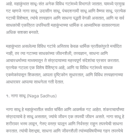
आहे. महाकुंभात साधू-संत अनेक विविध गटांमध्ये विभागले जातात. यामध्ये प्रमुख
गट म्हणजे नागा साधू, उदासीन साधू, पंचदशनामी साधू आणि वैष्णव साधू. प्रत्येक
गटाची विशेषता, त्यांचे तत्त्वज्ञान आणि साधना पद्धती वेगळी असतात, आणि या सर्व
साधकांची एकत्रित उपस्थिती महाकुंभाच्या धार्मिक व आध्यात्मिक वातावरणाला
अधिक सशक्त बनवते.
महाकुंभात असलेल्या विविध गटांचे अस्तित्व केवळ धार्मिक प्रतीकांपुरते मर्यादित
नाही, तर त्या गटाच्या साधकांच्या जीवनशैली, तत्त्वज्ञान, साधना आणि
आचारधर्माच्या माध्यमातून ते संप्रदायाच्या महत्त्वपूर्ण संदेशांचा प्रसार करतात.
प्रत्येक गटाला एक विशेष वैशिष्ट्य आहे, आणि या विविध गटांमध्ये साधक
एकमेकांपासून शिकतात, आपला दृष्टिकोन सुधारतात, आणि विविध तत्त्वज्ञानाच्या
आधारावर आपल्या साधनेला गती देतात.
१. नागा साधू (Naga Sadhus)
नागा साधू हे महाकुंभातील सर्वात चर्चित आणि आकर्षक गट आहेत. शंकराचार्यांच्या
संप्रदायाचे हे साधू असतात, ज्यांचे जीवन एक तपस्वी जीवन असते. नागा साधू हे
शरीरावर भस्म लावून, गेरुए वस्त्र घालून आणि निर्वस्त्र राहून तपस्येची साधना
करतात. त्यांची वेशभूषा, साधना आणि जीवनशैली त्यांच्याविषयीच्या गहन तपस्येचे