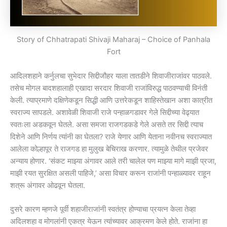
Story of Chhatrapati Shivaji Maharaj – Choice of Panhala
Fort
आदिलशहाने कर्नुलचा सुभेदार सिद्दीजौहर याला तातडीने शिवाजीराजांवर पाठवले.
तसेच मोगल बादशहालाही एखादा सरदार शिवाजी राजांविरुद्ध पाठवण्याची विनंती
केली. त्याप्रमाणे दक्षिणेकडून सिद्धी आणि उत्तरेकडून शाहिस्तेखान अशा कात्रीत
स्वराज्य सापडले. अशावेळी शिवाजी राजे पन्हाळगडावर गेले सिद्दीच्या वेढ्यात
स्वतःला अडकवून घेतले. असा समजा राजगडकडे गेले असते तर सिद्दी त्याच
दिशेने आणि निर्णय त्यांनी का घेतला? राजे येणार आणि येताना नवीनच स्वराज्यात
आलेला कोल्हापूर ते राजगड हा मुलुख बेचिराख करणार. त्यामुळे तेथील प्रजेवर
अन्याय होणार. ‘संकट माझ्या अंगावर आले तरी चालेल पण माझ्या मागे माझी प्रजा,
माझी रयत सुरक्षित असली पाहिजे,’ असा विचार करून राजांनी पन्हाळ्यावर राहून
शत्रू अंगावर ओढवून घेतला.
दुसरे कारण म्हणजे पूर्वी शहाजीराजांनी स्वतंत्र होण्याचा प्रयत्न केला तेव्हा
अदिलशहा व मोगलांनी एकत्र येऊन त्यांच्यावर आक्रमण केले होते. राजांना हा