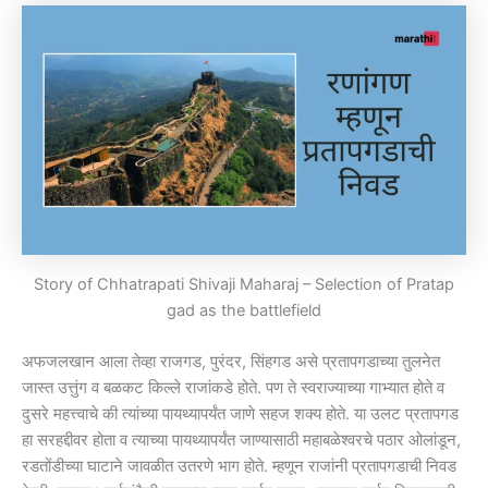
Story of Chhatrapati Shivaji Maharaj – Selection of Pratap
gad as the battlefield
अफजलखान आला तेव्हा राजगड, पुरंदर, सिंहगड असे प्रतापगडाच्या तुलनेत
जास्त उत्तुंग व बळकट किल्ले राजांकडे होते. पण ते स्वराज्याच्या गाभ्यात होते व
दुसरे महत्त्वाचे की त्यांच्या पायथ्यापर्यंत जाणे सहज शक्य होते. या उलट प्रतापगड
हा सरहद्दीवर होता व त्याच्या पायथ्यापर्यंत जाण्यासाठी महाबळेश्वरचे पठार ओलांडून,
रडतोंडीच्या घाटाने जावळीत उतरणे भाग होते. म्हणून राजांनी प्रतापगडाची निवड