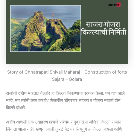
Story of Chhatrapati Shivaji Maharaj – Construction of forts
Sajara – Gojara
राजांनी दक्षिण भारतात वेल्लोर हा किल्ला जिंकण्याचा प्रयत्न केला. पण यश आले
नाही. मग त्यांनी काय करावे? शेजारील डोंगरावर साजरा व गोजरा नावाचे दोन
किल्ले बांधले.
असेच आणखी एक उदाहरण म्हणजे पश्चिम समुद्रातला जंजिरा किल्ला राजांना
जिंकता आला नाही. म्हणून त्यांनी कुरटं बेटावर सिंधुदुर्ग हा किल्ला बांधला आणि