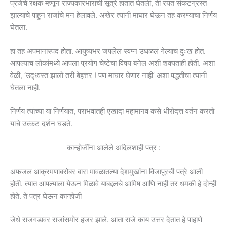
प्रजेचे रक्षक म्हणून राज्यकारभाराची सूत्रे हातात घेतली, ती रयत संकटग्रस्त
झाल्याचे पाहून राजांचे मन हेलावले. अखेर त्यांनी माघार घेऊन तह करण्याचा निर्णय
घेतला.
हा तह अपमानास्पद होता. आयुष्यभर जपलेलं स्वप्न उधळलं गेल्याचं दुःख होतं.
आपल्याच लोकांमध्ये आपला प्रयोग चेष्टेचा विषय बनेल अशी शक्यताही होती. अशा
वेळी, ‘उद्ध्वस्त झालो तरी बेहत्तर ! पण माघार घेणार नाही’ अशा पद्धतीचा त्यांनी
घेतला नाही.
निर्णय त्यांच्या या निर्णयात, पराभवातही एखादा महामानव कसे धीरोदत्त वर्तन करतो
याचे उत्कट दर्शन घडते.
कान्होजींना आलेले अदिलशाही पत्र :
अफजल आक्रमणाबरोबर बारा मावळातल्या देशमुखांना विजापूरची पत्रे आली
होती. त्यात आपल्याला येऊन मिळावे याबद्दलचे आमिष आणि नाही तर धमकी हे दोन्ही
होते. ते पत्र घेऊन कान्होजी
जेधे राजगडावर राजांसमोर हजर झाले. आता राजे काय उत्तर देतात हे पाहाणे