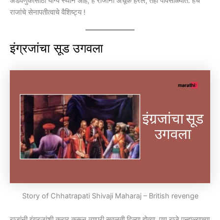
अडवणुकीसाठी योग्य स्थान आहे, हे राजांनी अचूक हेरले; तेही पावसाळ्यात. हेच
राजांचे सेनापतीत्वाचे वैशिष्ट्य !
इंग्रजांचा सूड उगवला
Story of Chhatrapati Shivaji Maharaj – British revenge
राजांनी इंग्रजांशी करार करून व्यापरी सवलती दिल्या होत्या. पण राजे पन्हाळ्याच्या