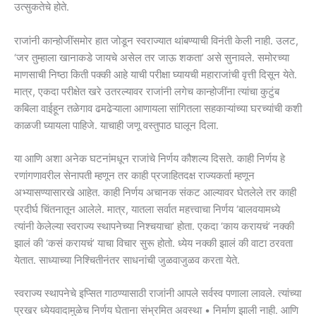
उत्सुकतेचे होते.
राजांनी कान्होजींसमोर हात जोडून स्वराज्यात थांबण्याची विनंती केली नाही. उलट,
‘जर तुम्हाला खानाकडे जायचे असेल तर जाऊ शकता’ असे सुनावले. समोरच्या
माणसाची निष्ठा किती पक्की आहे याची परीक्षा घ्यायची महाराजांची वृत्ती दिसून येते.
मात्र, एकदा परीक्षेत खरे उतरल्यावर राजांनी लगेच कान्होजींना त्यांचा कुटुंब
कबिला वाईहून तळेगाव ढमढेऱ्याला आणायला सांगितला सहकाऱ्यांच्या घरच्यांची कशी
काळजी घ्यायला पाहिजे. याचाही जणू वस्तुपाठ घालून दिला.
या आणि अशा अनेक घटनांमधून राजांचे निर्णय कौशल्य दिसते. काही निर्णय हे
रणांगणावरील सेनापती म्हणून तर काही प्रजाहितदक्ष राज्यकर्ता म्हणून
अभ्यासण्यासारखे आहेत. काही निर्णय अचानक संकट आल्यावर घेतलेले तर काही
प्रदीर्घ चिंतनातून आलेले. मात्र, यातला सर्वात महत्त्वाचा निर्णय ‘बालवयामध्ये
त्यांनी केलेल्या स्वराज्य स्थापनेच्या निश्चयाचा’ होता. एकदा ‘काय करायचं’ नक्की
झालं की ‘कसं करायचं’ याचा विचार सुरू होतो. ध्येय नक्की झालं की वाटा ठरवता
येतात. साध्याच्या निश्चितीनंतर साधनांची जुळवाजुळव करता येते.
स्वराज्य स्थापनेचे इप्सित गाठण्यासाठी राजांनी आपले सर्वस्व पणाला लावले. त्यांच्या
प्रखर ध्येयवादामुळेच निर्णय घेताना संभ्रमित अवस्था • निर्माण झाली नाही. आणि