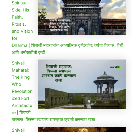
Spiritual
Side: His
Faith,
Rituals,
and Vision
for
Dharma | शिवाजी महाराजांचा आध्यात्मिक दृष्टिकोन: त्यांचा विश्वास, विधी
आणि धर्मासाठीची दृष्टी
Shivaji
Maharaj:
The King
Who
Revolution
ized Fort
Architectu
re | शिवाजी
महाराज: किल्ला स्थापत्य शास्त्रात क्रांती करणारा राजा
Shivaji