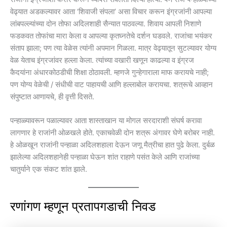
वेढ्यात अडकल्यावर आता ‘शिवाजी संपला’ असा विचार करून इंग्रजांनी आपल्या
लांबपल्ल्यांच्या दोन तोफा अदिलशाही सैन्यात पाठवल्या. शिवाय आपली निशाणे
फडकवत तोफांचा मारा केला व आपल्या कृतघ्नतेचे दर्शन घडवले. राजांचा भयंकर
संताप झाला; पण त्या वेळेस त्यांनी अपमान गिळला. मात्र वेढ्यातून सुटल्यावर योग्य
वेळ येताच इंग्रजांवर हल्ला केला. त्यांच्या वखारी खणून काढल्या व इंग्रज
कैदयांना अंधारकोठडीची शिक्षा ठोठावली. म्हणजे गुन्हेगाराला माफ करायचे नाही;
पण योग्य वेळेची / संधीची वाट पाहायची आणि हल्लाबोल करायचा. शत्रूचे आव्हान
संपुष्टात आणायचे, ही वृत्ती दिसते.
पन्हाळ्यावरून पळाल्यावर आता शास्ताखान या मोगल सरदाराशी संघर्ष करावा
लागणार हे राजांनी ओळखले होते. एकाचवेळी दोन शत्रू अंगावर घेणे बरोबर नाही.
हे ओळखून राजांनी पन्हाळा अदिलशहाला देऊन जणू मैत्रीचा हात पुढे केला. दुर्बळ
झालेल्या अदिलशहानेही पन्हाळा घेऊन शांत राहाणे पसंत केले आणि राजांच्या
चातुर्याने एक संकट शांत झाले.
रणांगण म्हणून प्रतापगडाची निवड