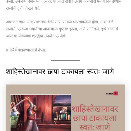
केली. उपलब्ध पर्यायांपैकी त्यातल्या त्यात सर्वात उत्तम असणारा पर्याय निवडण्याची
राजांची वृत्ती दिसून येते.
अफजलखान आक्रमणाच्या वेळी सारा समाज धास्तावलेला होता. अशा वेळी
राजांनी प्रत्यक्ष भवानीचा आपल्याला दृष्टांत झाला, असे सांगितले. इथे राजांनी
आपल्या लोकांच्या श्रद्धेचा उपयोग प्रजेचे
मनोधैर्य वाढवण्यासाठी केला.
शाहिस्तेखानावर छापा टाकायला स्वतः जाणे