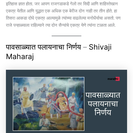
इतिहास ज्ञात होता. जर आपण राजगडाकडे गेलो तर सिद्दी आणि शाहिस्तेखान
एकत्र येतील आणि युद्धात एक अधिक एक बेरीज दोन नाही तर तीन होते. हा
तिसरा आकडा दोघे एकत्र आल्यामुळे त्यांच्या वाढलेल्या मनोधैर्याचा असतो. पण
राजे पन्हाळ्याला राहिल्याने त्या दोन सैन्यांचे एकत्र येणे त्यांना टाळता आले.
पावसाळ्यात पलायनाचा निर्णय
–
Shivaji
Maharaj