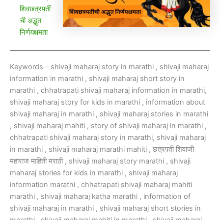
शिवछत्रपतीं
ची अद्भुत
निर्णयक्षमता
Keywords – shivaji maharaj story in marathi , shivaji maharaj
information in marathi , shivaji maharaj short story in
marathi , chhatrapati shivaji maharaj information in marathi,
shivaji maharaj story for kids in marathi , information about
shivaji maharaj in marathi , shivaji maharaj stories in marathi
, shivaji maharaj mahiti , story of shivaji maharaj in marathi ,
chhatrapati shivaji maharaj story in marathi, shivaji maharaj
in marathi , shivaji maharaj marathi mahiti , छत्रपती शिवाजी
महाराज माहिती मराठी , shivaji maharaj story marathi , shivaji
maharaj stories for kids in marathi , shivaji maharaj
information marathi , chhatrapati shivaji maharaj mahiti
marathi , shivaji maharaj katha marathi , information of
shivaji maharaj in marathi , shivaji maharaj short stories in
marathi , shivaji maharaj mahiti in marathi , shivaji maharaj