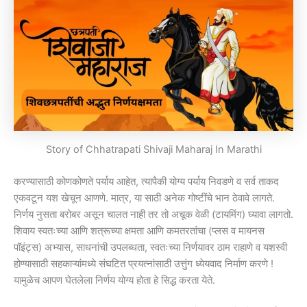
Story of Chhatrapati Shivaji Maharaj In Marathi
करण्यासाठी कोणकोणते पर्याय आहेत, त्यापैकी योग्य पर्याय निवडणे व सर्व ताकद
एकवटून यश खेचून आणणे. मात्र, या साठी अनेक गोष्टींचे भान ठेवावे लागते.
निर्णय नुसता बरोबर असून चालत नाही तर तो अचूक वेळी (टायमिंग) घ्यावा लागतो.
शिवाय स्वतःच्या आणि शत्रूच्या क्षमता आणि कमतरतांचा (प्लस व मायनस
पॉइंट्स) अभ्यास, साधनांची उपलब्धता, स्वतःच्या निर्णयावर ठाम राहाणे व यशस्वी
होण्यासाठी सहकाऱ्यांमध्ये संघटित प्रयत्नांसाठी उत्तुंग ध्येयवाद निर्माण करणे !
यामुळेच आपण घेतलेला निर्णय योग्य होता हे सिद्ध करता येते.